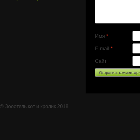
Имя
*
E-mail
*
Сайт
© Зооотель кот и кролик 2018