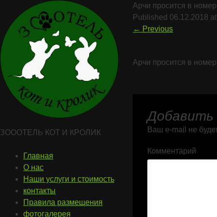
Арчи просится в номер
Published
06.12.2018
a
←
Previous
Арчи просится в номер
Добавить
Ваш e-mail не буде
ЗОООТЕЛЬ КОТ И КРОЛИК
Комментарий
Главная
О нас
Наши услуги и стоимость
контакты
Правила размещения
фотогалерея